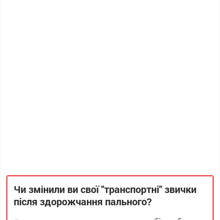
Чи змінили ви свої "транспортні" звички
після здорожчання пального?