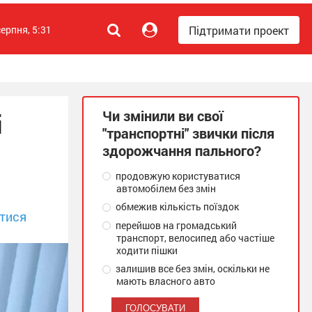
Підтримати проект
серпня, 5:31
Чи змінили ви свої
і
"транспортні" звички після
здорожчання пального?
продовжую користуватися
автомобілем без змін
обмежив кількість поїздок
тися
перейшов на громадський
транспорт, велосипед або частіше
ходити пішки
залишив все без змін, оскільки не
мають власного авто