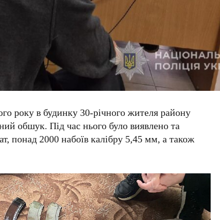
ного року в будинку 30-річного жителя району
ий обшук. Під час нього було виявлено та
т, понад 2000 набоїв калібру 5,45 мм, а також