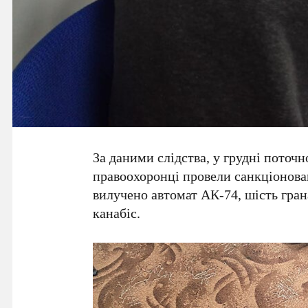
За даними слідства, у грудні поточ
правоохоронці провели санкціонован
вилучено автомат АК-74, шість грана
канабіс.