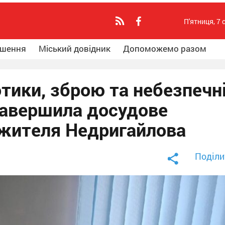
П'ятниця, 7 
ошення
Міський довідник
Допоможемо разом
тики, зброю та небезпечн
 завершила досудове
жителя Недригайлова
Поділи