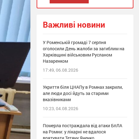
Важливі новини
У Роменській громаді 7 серпня
оголосили День жалоби за загиблим на
Харківщині військовим Русланом
Назаренком
17:49, 06.08.2026
Укриття біля ЦНАПу в Ромнах закрили,
але люди досі йдуть за старими
вказівниками
10:23, 04.08.2026
Померла постраждала від атаки БпЛА
на Ромни: у лікарні не вдалося
врятувати Тетяну Яненко