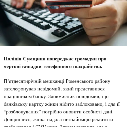
Поліція Сумщини попереджає громадян про
чергові випадки телефонного шахрайства.
П’ятдесятирічній мешканці Роменського району
зателефонував невідомий, який представився
працівником банку. Зловмисник повідомив, що
банківську картку жінки нібито заблоковано, і для її
“розблокування” потрібно оновити особисті дані.
Довіришись, жінка надала незнайомцю реквізити
своїх карток і CVV-коди. Згодом виявила, що з