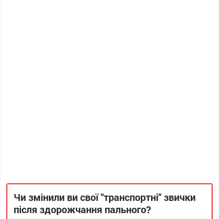
Чи змінили ви свої "транспортні" звички
після здорожчання пального?