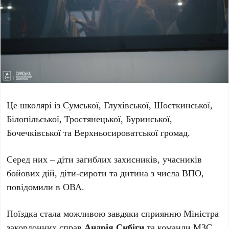
Це школярі із Сумської, Глухівської, Шосткинської,
Білопільської, Тростянецької, Буринської,
Бочечківської та Верхньосироватської громад.
Серед них – діти загиблих захисників, учасників
бойових дій, діти-сироти та дитина з числа ВПО,
повідомили в ОВА.
Поїздка стала можливою завдяки сприянню Міністра
закордонних справ
Андрія Сибіги
та команди МЗС