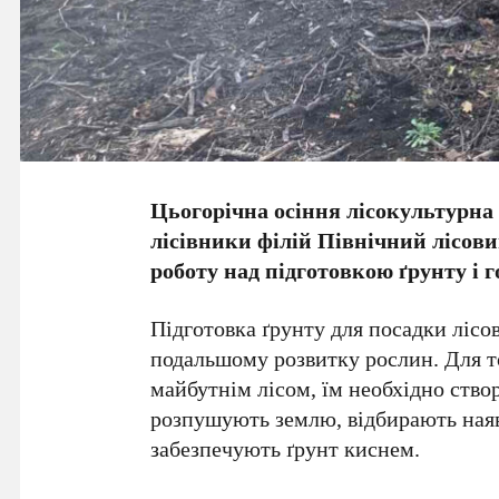
Цьогорічна осіння лісокультурна
лісівники філій Північний лісов
роботу над підготовкою ґрунту і 
Підготовка ґрунту для посадки лісо
подальшому розвитку рослин. Для то
майбутнім лісом, їм необхідно ство
розпушують землю, відбирають наявн
забезпечують ґрунт киснем.