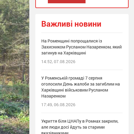
Важливі новини
На Роменщині попрощалися із
Захисником Русланом Назаренком, який
загинув на Харківщині
14:52, 07.08.2026
У Роменській громаді 7 серпня
оголосили День жалоби за загиблим на
Харківщині військовим Русланом
Назаренком
17:49, 06.08.2026
Укриття біля ЦНАПу в Ромнах закрили,
але люди досі йдуть за старими
вказівниками