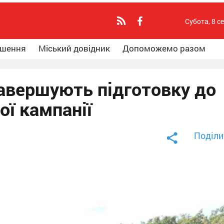
Субота, 8 с
ошення
Міський довідник
Допоможемо разом
авершують підготовку до
ої кампанії
Поділи