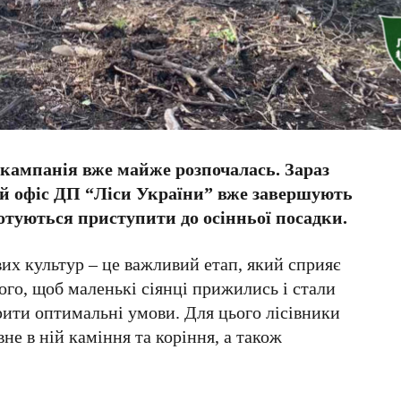
 кампанія вже майже розпочалась. Зараз
ий офіс ДП “Ліси України” вже завершують
готуються приступити до осінньої посадки.
вих культур – це важливий етап, який сприяє
го, щоб маленькі сіянці прижились і стали
рити оптимальні умови. Для цього лісівники
е в ній каміння та коріння, а також