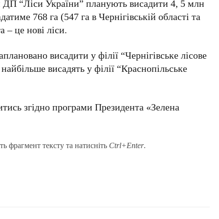
ій ДП “Ліси України” планують висадити 4, 5 млн
датиме 768 га (547 га в Чернігівській області та
а – це нові ліси.
аплановано висадити у філії “Чернігівське лісове
 найбільше висадять у філії “Краснопільське
итись згідно програми Президента «Зелена
ть фрагмент тексту та натисніть
Ctrl+Enter
.